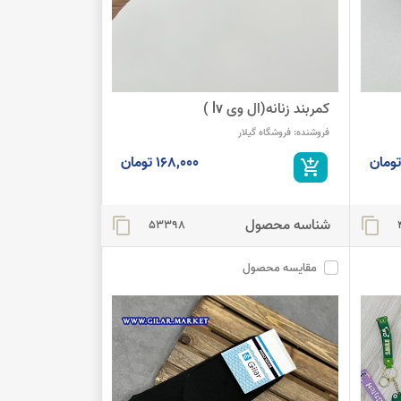
کمربند زنانه(ال وی lv )
فروشنده:
فروشگاه گیلار
168,000 تومان
add_shopping_cart
شناسه محصول
content_copy
content_copy
53398
مقایسه محصول