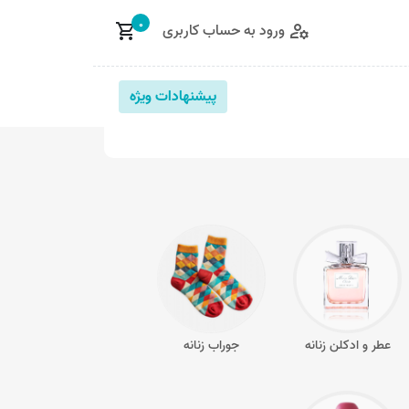
0
ورود به حساب کاربری
shopping_cart
manage_accounts
پیشنهادات ویژه
عطر و ادکلن زنانه
جوراب زنانه