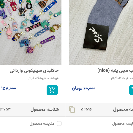
مچی پنبه (nice)
جاکلیدی سیلیکونی وارداتی
ه:
فروشگاه گیلار
فروشنده:
فروشگاه گیلار
60,000 تومان
158,000 تومان
add_shopping_cart
add_
ه محصول
شناسه محصول
content_copy
52753
52596
ایسه محصول
مقایسه محصول