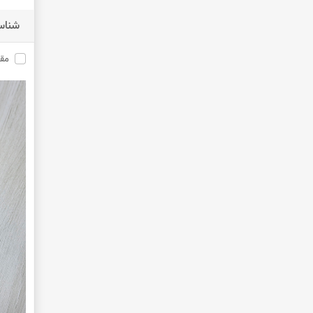
طرح4
شناس
طرح5
مق
طرح1
آبی روشن
مشکی تمام
مشکی طلایی
خاکی
آجری
سرخ آبی
فسفری
آبی کاربنی
صورتی روشن
گلبهی