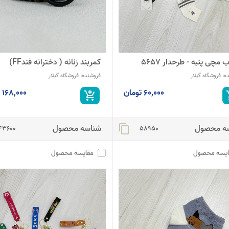
 مچی پنبه - طرحدار 5657
کمربند زنانه ( دخترانه فندFF)
ه:
فروشگاه گیلار
فروشنده:
فروشگاه گیلار
60,000 تومان
168,000 تومان
add_shopping_cart
add_
ه محصول
شناسه محصول
content_copy
43600
58950
ایسه محصول
مقایسه محصول