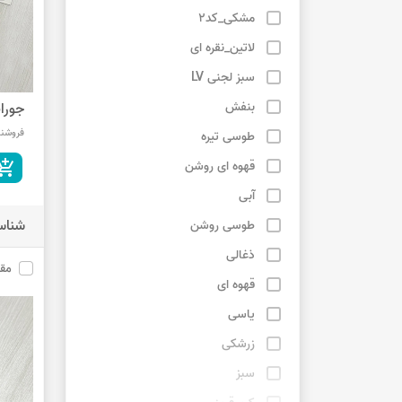
مشکی_کد2
لاتین_نقره ای
سبز لجنی LV
بنفش
جوراب
فروشند
طوسی تیره
قهوه ای روشن
shopping_cart
آبی
شناس
طوسی روشن
ذغالی
مق
قهوه ای
یاسی
زرشکی
سبز