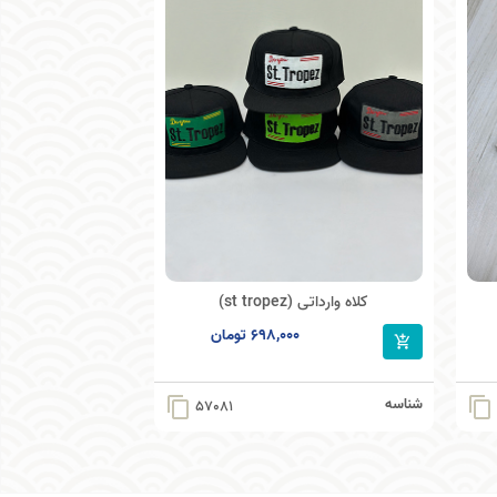
کلاه وارداتی (st tropez)
698,000 تومان
شناسه
content_copy
content_copy
57081