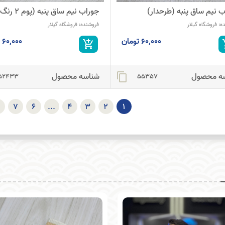
 نیم ساق پنبه (طرحدار)
جوراب نیم ساق پنبه (پوم 2 رنگ )
ه:
فروشگاه گیلار
فروشنده:
فروشگاه گیلار
60,000 تومان
60,000 تومان
add_shopping_cart
add_
ه محصول
شناسه محصول
content_copy
52433
55357
7
6
...
4
3
2
1