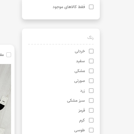
فقط کالاهای موجود
‌رنگ
خردلی
مق
سفید
مشکی
صورتی
زرد
سبز مشکی
قرمز
کرم
طوسی