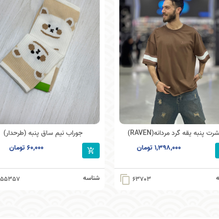
رت پنبه یقه گرد مردانه(RAVEN)
جوراب نیم ساق پنبه (طرحدار)
1,398,000 تومان
60,000 تومان
شناسه
content_copy
55357
63703