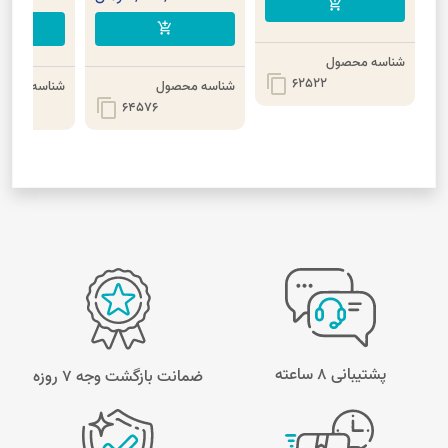
add_shopping_cart
cart
add_shopping_cart
شناسه محصول
content_copy
62522
شناسه محصول
شناسه محصو
content_copy
64576
پشتیبانی 8 ساعته
ضمانت بازگشت وجه ۷ روزه