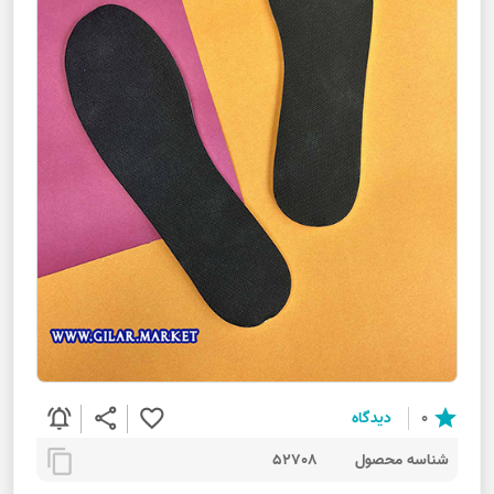
notifications_active
share
favorite_border
star
0
دیدگاه
content_copy
شناسه محصول
52708