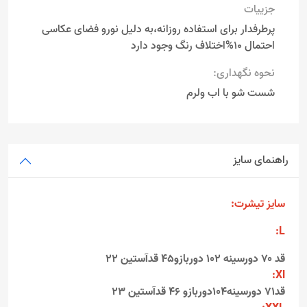
جزییات
پرطرفدار برای استفاده روزانه،به دلیل نورو فضای عکاسی
احتمال 10%اختلاف رنگ وجود دارد
نحوه نگهداری:
شست شو با اب ولرم
راهنمای سایز
سایز تیشرت:
L:
قد ۷۰ دورسینه 102 دوربازو45 قدآستین ۲2
Xl:
قد71 دورسینه104دوربازو 46 قدآستین ۲3