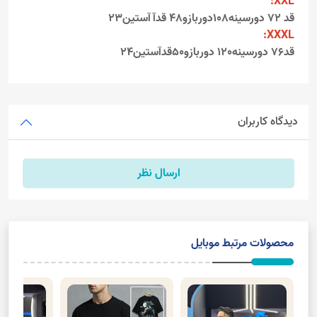
XXL:
قد ۷2 دورسینه108دوربازو48 قدآآستین۲3
XXXL:
قد۷6 دورسینه120 دوربازو50قدآستین۲4
دیدگاه کاربران
ارسال نظر
محصولات مرتبط موبایل