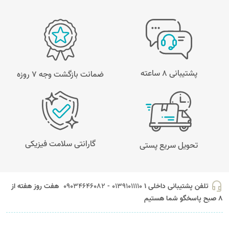
پشتیبانی 8 ساعته
ضمانت بازگشت وجه ۷ روزه
گارانتی سلامت فیزیکی
تحویل سریع پستی
headset_mic
تلفن پشتیبانی داخلی 1
01391011110 - 09034646082
هفت روز هفته از
8 صبح پاسخگو شما هستیم