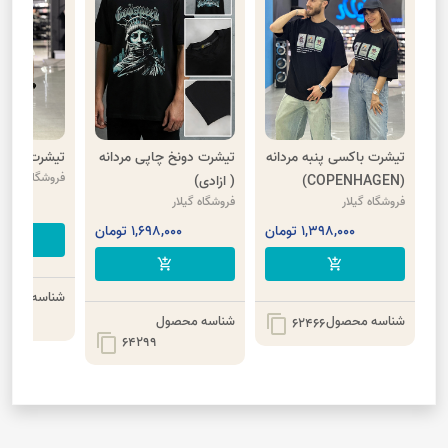
تیشرت باکسی پنبه مردانه
تیشرت دونخ چاپی مردانه
تیشرت دونخ 6
فروشگاه گیلار
(COPENHAGEN)
( ازادی)
فروشگاه گیلار
فروشگاه گیلار
8,000
1,398,000 تومان
1,698,000 تومان
cart
add_shopping_cart
add_shopping_cart
شناسه محصو
شناسه محصول
شناسه محصول
content_copy
62466
content_copy
64299