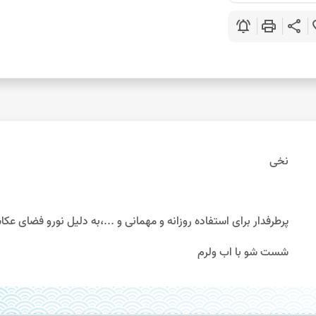
notifications_active
print
share
favo
نخی
پرطرفدار برای استفاده روزانه و مهمانی و ...،به دلیل نورو فضای عکاسی احتمال 10%اختلاف
شست شو با اب ولرم