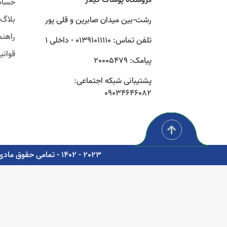
حساب
بلاگ
رشت-بین میدان صابرین و قلی پور
راهنم
تلفن تماس: 01391011110 - داخلی 1
قوان
پیامک: 20005479
پشتیبانی شبکه اجتماعی:
09034646082
2023 - 1402 - تمامی حقوق مادی و معنوی برای شرکت پوشاک سبز گستر گیلار محفوظ است. - مشاوره، پشتیبانی و طراحی اتوماسیون دیجیتال: