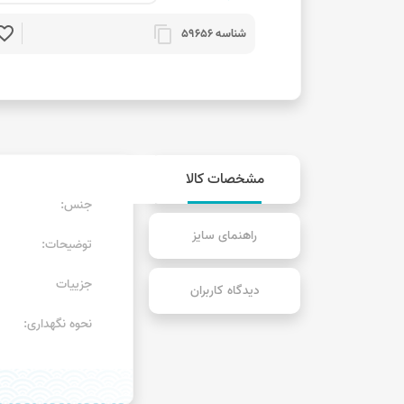
rite_border
content_copy
شناسه 59656
مشخصات کالا
جنس:
راهنمای سایز
توضیحات:
جزییات
دیدگاه کاربران
نحوه نگهداری: