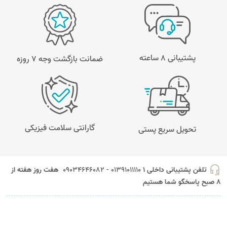
پشتیبانی 8 ساعته
ضمانت بازگشت وجه ۷ روزه
گارانتی سلامت فیزیکی
تحویل سریع پستی
headset_mic
تلفن پشتیبانی داخلی 1
01391011110 - 09034646082
هفت روز هفته از
8 صبح پاسخگو شما هستیم