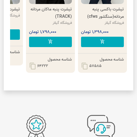
تیشرت باکسی پنبه
تیشرت پنبه ماکان مردانه
تیشرت LV مردانه
فروشگاه گیلار
مردانه(سنگشور cfws)
(TRACK)
فروشگاه گیلار
فروشگاه گیلار
8,000
1,398,000 تومان
1,798,000 تومان
cart
add_shopping_cart
add_shopping_cart
شناسه محصو
شناسه محصول
شناسه محصول
content_copy
content_copy
64222
57585