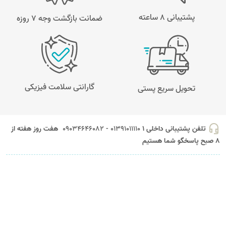
پشتیبانی 8 ساعته
ضمانت بازگشت وجه ۷ روزه
گارانتی سلامت فیزیکی
تحویل سریع پستی
headset_mic
تلفن پشتیبانی داخلی 1
01391011110 - 09034646082
هفت روز هفته از
8 صبح پاسخگو شما هستیم