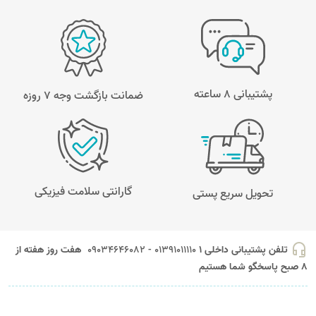
پشتیبانی 8 ساعته
ضمانت بازگشت وجه ۷ روزه
گارانتی سلامت فیزیکی
تحویل سریع پستی
headset_mic
تلفن پشتیبانی داخلی 1
01391011110 - 09034646082
هفت روز هفته از
8 صبح پاسخگو شما هستیم