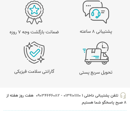
پشتیبانی 8 ساعته
ضمانت بازگشت وجه ۷ روزه
گارانتی سلامت فیزیکی
تحویل سریع پستی
headset_mic
تلفن پشتیبانی داخلی 1
01391011110 - 09034646082
هفت روز هفته از
8 صبح پاسخگو شما هستیم