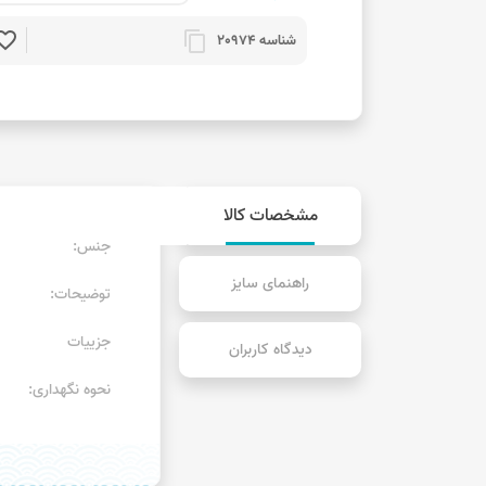
rite_border
content_copy
شناسه 20974
مشخصات کالا
جنس:
راهنمای سایز
توضیحات:
جزییات
دیدگاه کاربران
نحوه نگهداری: