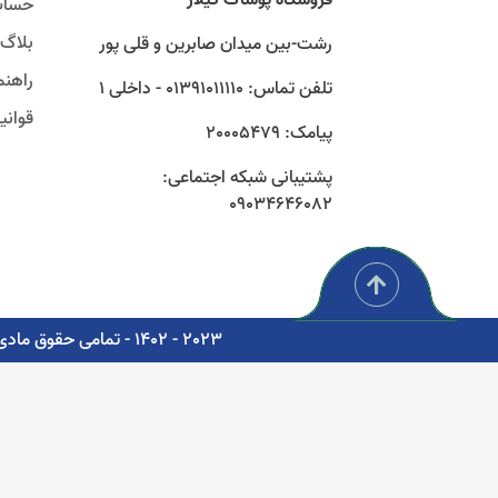
حساب
بلاگ
رشت-بین میدان صابرین و قلی پور
راهنم
تلفن تماس: 01391011110 - داخلی 1
قوان
پیامک: 20005479
پشتیبانی شبکه اجتماعی:
09034646082
2023 - 1402 - تمامی حقوق مادی و معنوی برای شرکت پوشاک سبز گستر گیلار محفوظ است. - مشاوره، پشتیبانی و طراحی اتوماسیون دیجیتال: