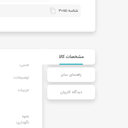
content_copy
شناسه 30151
مشخصات کالا
جنس:
راهنمای سایز
توضیحات:
جزییات
دیدگاه کاربران
نحوه
نگهداری: