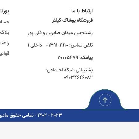
ارتباط با ما
پورتا
فروشگاه پوشاک گیلار
حساب
بلاگ
رشت-بین میدان صابرین و قلی پور
راهنم
تلفن تماس: 01391011110 - داخلی 1
قوان
پیامک: 20005479
پشتیبانی شبکه اجتماعی:
09034646082
2023 - 1402 - تمامی حقوق مادی و معنوی برای شرکت پوشاک سبز گستر گیلار محفوظ است. - مشاوره، پشتیبانی و طراحی اتوماسیون دیجیتال: