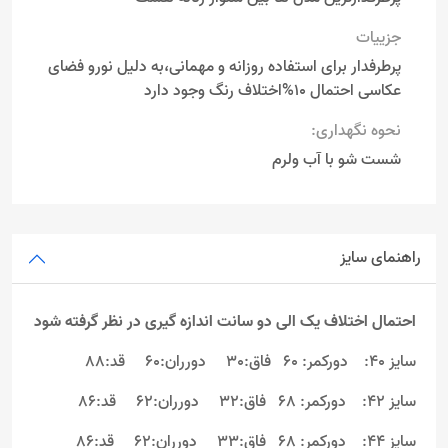
جزییات
پرطرفدار برای استفاده روزانه و مهمانی،به دلیل نورو فضای
عکاسی احتمال 10%اختلاف رنگ وجود دارد
نحوه نگهداری:
شست شو با آب ولرم
راهنمای سایز
احتمال اختلاف یک الی دو سانت اندازه گیری در نظر گرفته شود
سایز 40: دورکمر: 60 فاق:30 دورران:60 قد:88
سایز 42: دورکمر: 68 فاق:32 دورران:62 قد:86
سایز 44: دورکمر: 68 فاق:33 دورران:62 قد:86