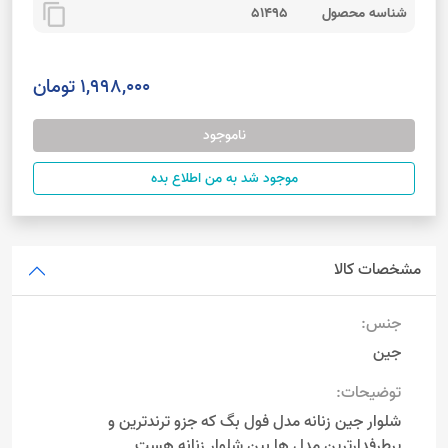
content_copy
شناسه محصول
51495
1,998,000 تومان
ناموجود
موجود شد به من اطلاع بده
مشخصات کالا
جنس:
جین
توضیحات:
شلوار جین زنانه مدل فول بگ که جزو ترندترین و
پرطرفدارترین مدل ها بین شلوار زنانه هست