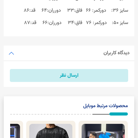
سایز 36: دورکمر: 66 فاق:33 دورران:64 قد:86
سایز 50: دورکمر: 76 فاق:34 دورران:66 قد:87
دیدگاه کاربران
ارسال نظر
محصولات مرتبط موبایل