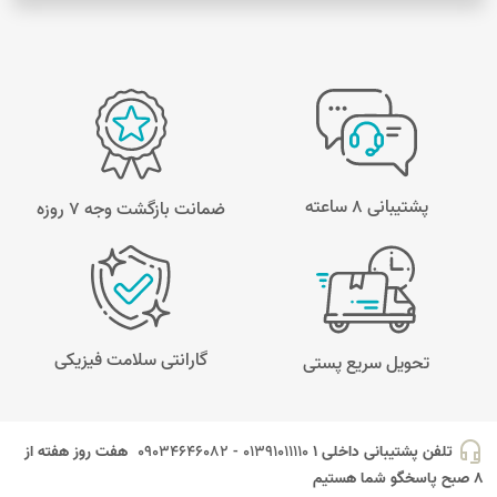
پشتیبانی 8 ساعته
ضمانت بازگشت وجه ۷ روزه
گارانتی سلامت فیزیکی
تحویل سریع پستی
headset_mic
تلفن پشتیبانی داخلی 1
01391011110 - 09034646082
هفت روز هفته از
8 صبح پاسخگو شما هستیم