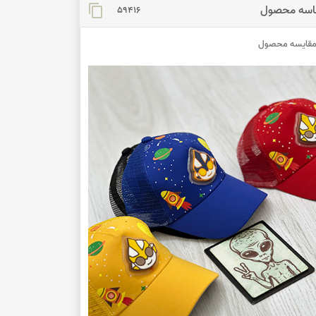
اسه محصول
content_copy
59416
قایسه محصول