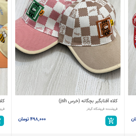
کلاه آفتابگیر بچگانه (خرس jsh)
کلا
فروشنده:
فروشگاه گیلار
فرو
498,000 تومان
_cart
add_shopping_cart