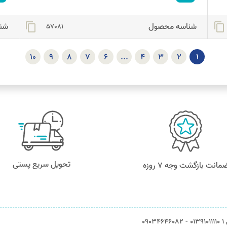
شناسه محصول
شن
content_copy
content_copy
57081
10
9
8
7
6
...
4
3
2
1
تحویل سریع پستی
مانت بازگشت وجه ۷ روزه
0903