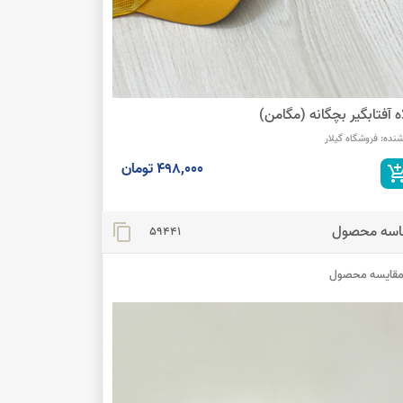
ه آفتابگیر بچگانه (مگامن)
شنده:
فروشگاه گیلار
498,000 تومان
add_shopping
اسه محصول
content_copy
59441
قایسه محصول