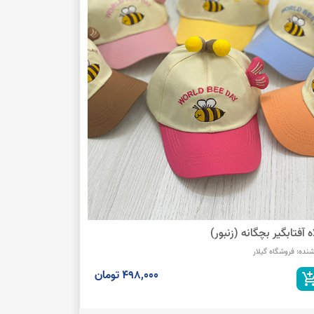
ه آفتابگیر بچگانه (زنبور)
شنده:
فروشگاه گیلار
498,000 تومان
add_shopping