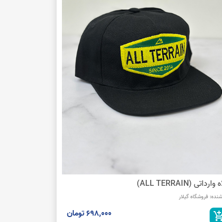
وارداتی (ALL TERRAIN)
شنده:
فروشگاه گیلار
698,000 تومان
add_shopping