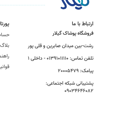
ارتباط با ما
پورتا
فروشگاه پوشاک گیلار
حساب
بلاگ
رشت-بین میدان صابرین و قلی پور
راهنم
تلفن تماس: 01391011110 - داخلی 1
قوان
پیامک: 20005479
پشتیبانی شبکه اجتماعی:
09034646082