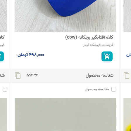
کلاه آفتابگیر بچگانه (cow)
کلا
فروشنده:
فروشگاه گیلار
فرو
498,000 تومان
_cart
add_shopping_cart
شناسه محصول
شن
content_copy
content_copy
59434
مقایسه محصول
م