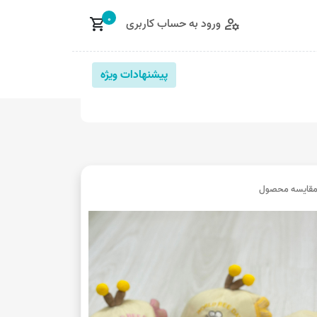
0
ورود به حساب کاربری
shopping_cart
manage_accounts
پیشنهادات ویژه
قایسه محصول