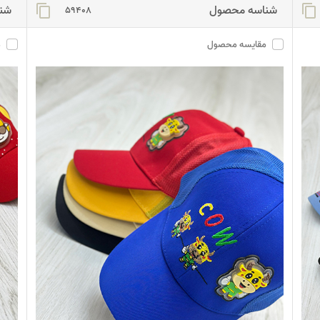
شناسه محصول
شن
content_copy
content_copy
59408
مقایسه محصول
م